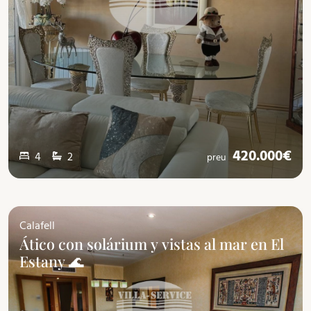
420.000€
4
2
preu
Calafell
Ático con solárium y vistas al mar en El
Estany 🌊