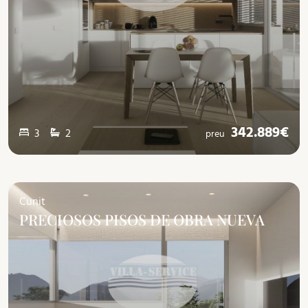
342.889€
3
2
preu
Cunit
PRECIOSOS PISOS DE OBRA NUEVA