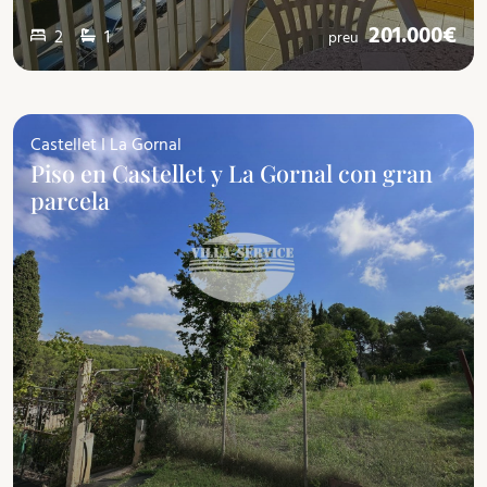
201.000€
2
1
preu
Castellet I La Gornal
Piso en Castellet y La Gornal con gran
parcela