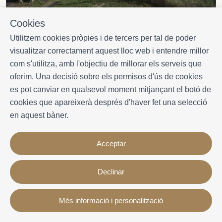
199.000€
3
1
preu
Cookies
Utilitzem cookies pròpies i de tercers per tal de poder
visualitzar correctament aquest lloc web i entendre millor
Segur De Calafell
com s'utilitza, amb l'objectiu de millorar els serveis que
BONITO PISO CON PISCINA
oferim. Una decisió sobre els permisos d'ús de cookies
COMUNITARIA
es pot canviar en qualsevol moment mitjançant el botó de
cookies que apareixerà després d'haver fet una selecció
en aquest bàner.
Acceptar
Declinar
Més informació i personalització
Veure mapa