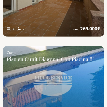
269.000€
3
2
preu
Cunit
Piso en Cunit Diagonal Con Piscina !!!