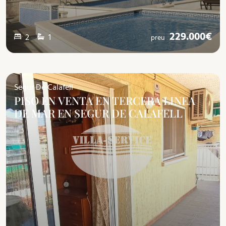
229.000€
2
1
preu
Segur De Calafell
PISO EN VENTA EN TERCERA LINEA
DE MAR EN SEGUR DE CALAFELL