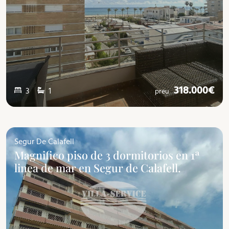
318.000€
3
1
preu
Segur De Calafell
Magnifico piso de 3 dormitorios en 1ª
linea de mar en Segur de Calafell.