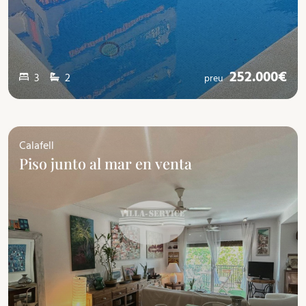
252.000€
3
2
preu
Calafell
Piso junto al mar en venta