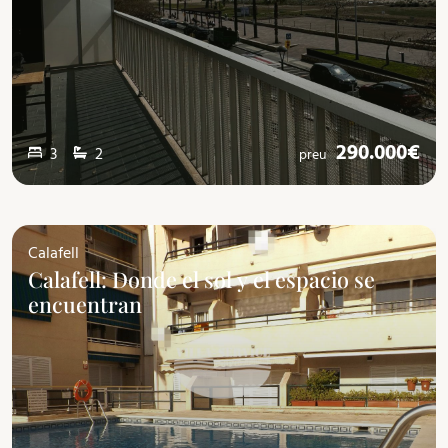
290.000€
3
2
preu
Calafell
Calafell: Donde el sol y el espacio se
encuentran