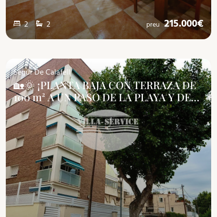
215.000€
2
2
preu
Segur De Calafell
🏡🌞 ¡PLANTA BAJA CON TERRAZA DE
100 m² A UN PASO DE LA PLAYA Y DE
LA ESTACIÓN!