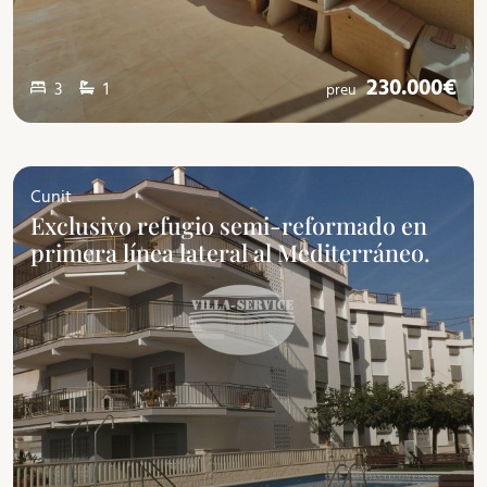
230.000€
3
1
preu
Cunit
Exclusivo refugio semi-reformado en
primera línea lateral al Mediterráneo.