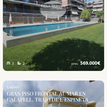
569.000€
3
2
preu
Calafell
GRAN PISO FRONTAL AL MAR EN
CALAFELL, TRAJO DE L´ESPINETA