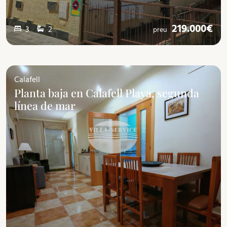
219.000€
3
2
preu
Calafell
Planta baja en Calafell Playa, segunda
línea de mar