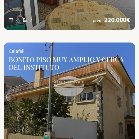
220.000€
3
2
preu
Calafell
BONITO PISO MUY AMPLIO Y CERCA
DEL INSTITUTO