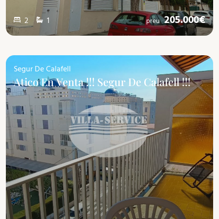
205.000€
2
1
preu
Segur De Calafell
Atico En Venta !!! Segur De Calafell !!!