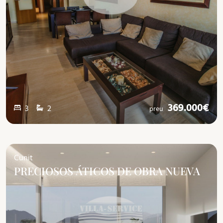
369.000€
3
2
preu
Cunit
PRECIOSOS ÁTICOS DE OBRA NUEVA