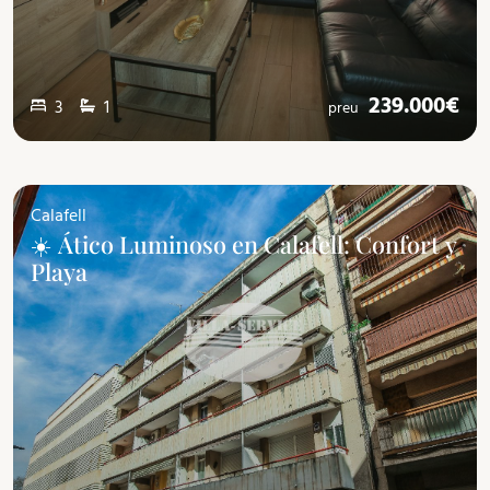
239.000€
3
1
preu
Calafell
☀️ Ático Luminoso en Calafell: Confort y
Playa