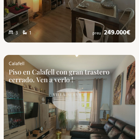
249.000€
3
1
preu
Calafell
Piso en Calafell con gran trastero
cerrado. Ven a verlo !