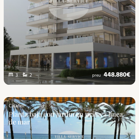
448.880€
3
2
preu
Calafell
Planta baja con jardín en primea línea
de mar