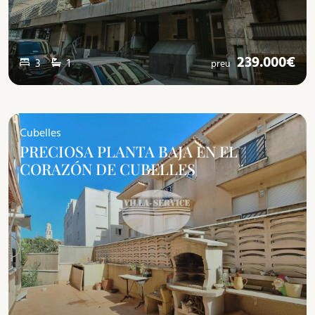
239.000€
3
1
preu
Cubelles
PRECIOSA PLANTA BAJA EN EL
CORAZÓN DE CUBELLES