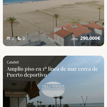
290.000€
2
2
preu
Calafell
Amplio piso en 1º línea de mar cerca de
Puerto deportivo