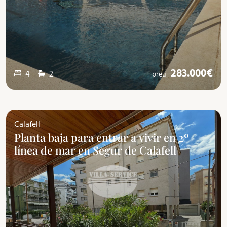
283.000€
4
2
preu
Calafell
Planta baja para entrar a vivir en 2º
línea de mar en Segur de Calafell