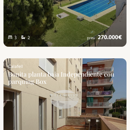
270.000€
3
2
preu
Calafell
Bonita planta baja Independiente con
parquing Box