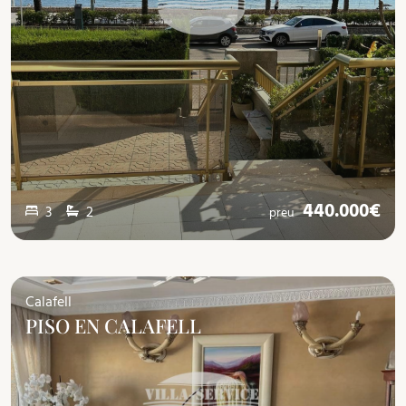
440.000€
3
2
preu
Calafell
PISO EN CALAFELL