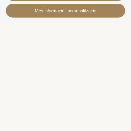
Contacte
Més informació i personalització
Avda. Sant Joan de Déu, 57 43820 - Calafell platja
Veure mapa
Catalonia - Spain
+34 977 691 515
+34 619 015 246 | Venta y alquiler
+34 686 274 620 | Alquiler turístico
info@villaservice.com
Informació de la reserva
Allotjaments
Lloguer mensual
Propietats en venda
Serveis
Més informació