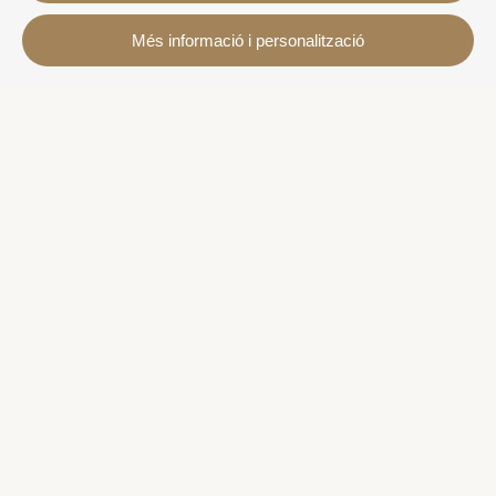
Contacte
Més informació i personalització
Avda. Sant Joan de Déu, 57 43820 - Calafell platja
Catalonia - Spain
+34 977 691 515
+34 619 015 246 | Venta y alquiler
+34 686 274 620 | Alquiler turístico
info@villaservice.com
Informació de la reserva
Allotjaments
Lloguer mensual
Propietats en venda
Serveis
Més informació