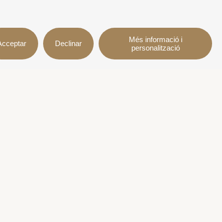
Més informació i
Acceptar
Declinar
personalització
Segueix-nos
l
cions