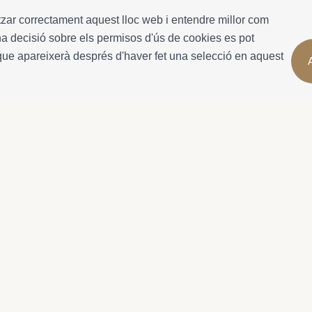
itzar correctament aquest lloc web i entendre millor com
 Una decisió sobre els permisos d'ús de cookies es pot
que apareixerà després d'haver fet una selecció en aquest
Informació de la reserva
Més informació
atja
Allotjaments
Sobre nosaltres
Lloguer mensual
Propietaris
Propietats en venda
Gaudeix Calafel
Serveis
Termes i condi
Contacte