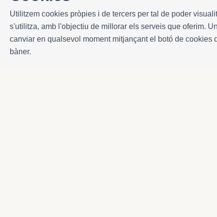
Utilitzem cookies pròpies i de tercers per tal de poder visual
s'utilitza, amb l'objectiu de millorar els serveis que oferim.
canviar en qualsevol moment mitjançant el botó de cookies 
bàner.
Contacte
Avda. Sant Joan de Déu, 57 43820 - Calafell pl
Catalonia - Spain
+34 977 691 515
+34 619 015 246 | Venta y alquiler
+34 686 274 620 | Alquiler turístico
info@villaservice.com