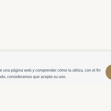
e una página web y comprender cómo la utiliza, con el fin
ando, consideramos que acepta su uso.
Información de la reserva
Más informació
atja