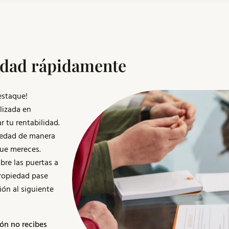
lidad rápidamente
estaque!
lizada en
r tu rentabilidad.
iedad de manera
que mereces.
abre las puertas a
ropiedad pase
ión al siguiente
ión no recibes