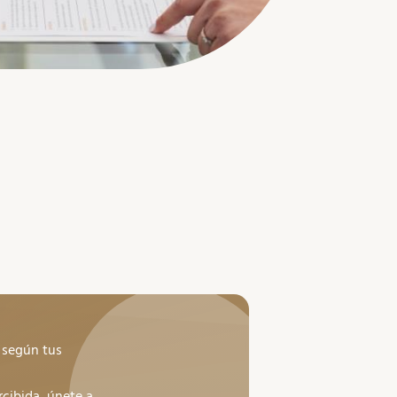
 según tus
cibida, únete a