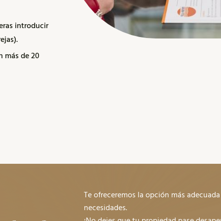
ras introducir
ejas).
en más de 20
Te ofreceremos la opción más adecuada
necesidades.
¡No dejes que tu propiedad pase desaper