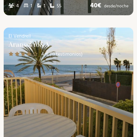
40€
4
1
1
55
desde/
noche
El Vendrell
Aransol 108 A
4/5 (13 testimonios)