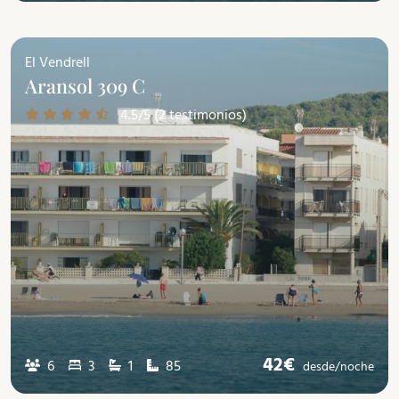
El Vendrell
Aransol 309 C
4.5/5 (2 testimonios)
42€
6
3
1
85
desde/
noche