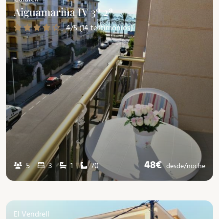
Aiguamarina IV 3º 2ª
4/5 (14 testimonios)
48€
5
3
1
70
desde/
noche
El Vendrell