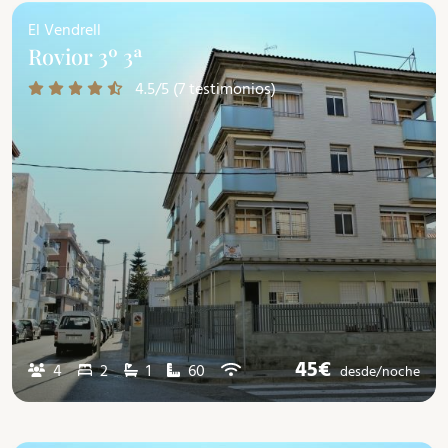
El Vendrell
Rovior 3º 3ª
4.5/5 (7 testimonios)
45€
4
2
1
60
desde/
noche