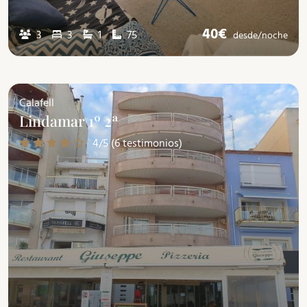
40€
3
3
1
75
desde/
noche
Calafell
Lindamar 1º 2ª
4/5 (6 testimonios)