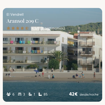
El Vendrell
Aransol 209 C
4.5/5 (2 testimonios)
42€
6
3
1
85
desde/
noche