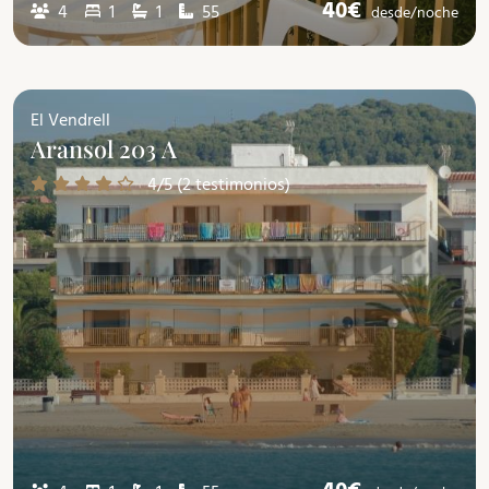
40€
4
1
1
55
desde/
noche
El Vendrell
Aransol 203 A
4/5 (2 testimonios)