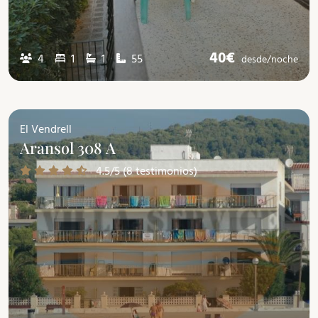
40€
4
1
1
55
desde/
noche
El Vendrell
Aransol 308 A
4.5/5 (8 testimonios)