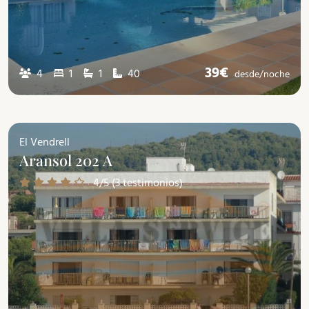
39€
4
1
1
40
desde/
noche
El Vendrell
Aransol 202 A
4/5 (3 testimonios)