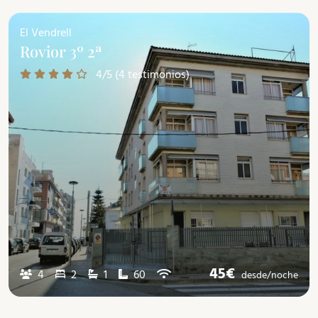
El Vendrell
Rovior 3º 2ª
4/5 (4 testimonios)
45€
4
2
1
60
desde/
noche