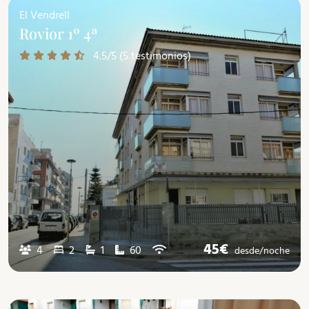
El Vendrell
Rovior 1º 4ª
4.5/5 (5 testimonios)
45€
4
2
1
60
desde/
noche