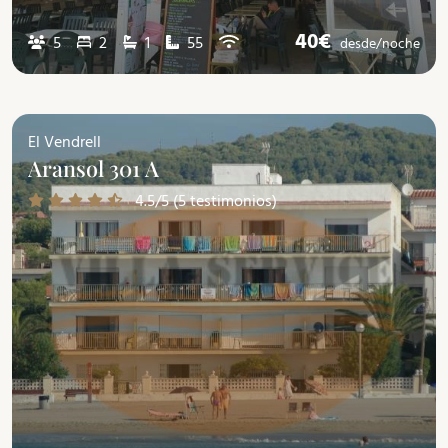
40€
5
2
1
55
desde/
noche
El Vendrell
Aransol 301 A
4.5/5 (5 testimonios)