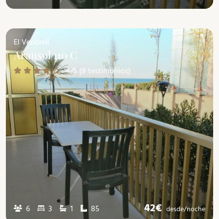
El Vendrell
Aransol 110 C
4/5 (8 testimonios)
42€
6
3
1
85
desde/
noche