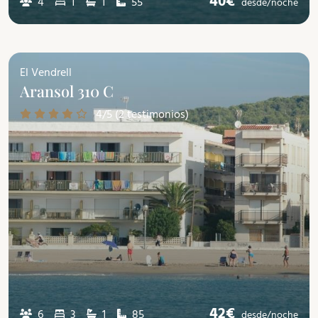
40€
4
1
1
55
desde/
noche
El Vendrell
Aransol 310 C
4/5 (2 testimonios)
42€
6
3
1
85
desde/
noche