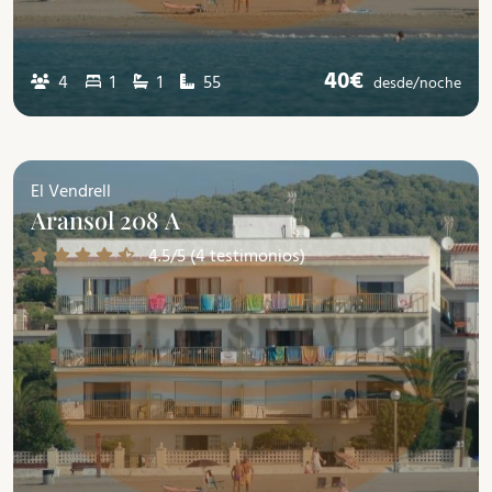
40€
4
1
1
55
desde/
noche
El Vendrell
Aransol 208 A
4.5/5 (4 testimonios)