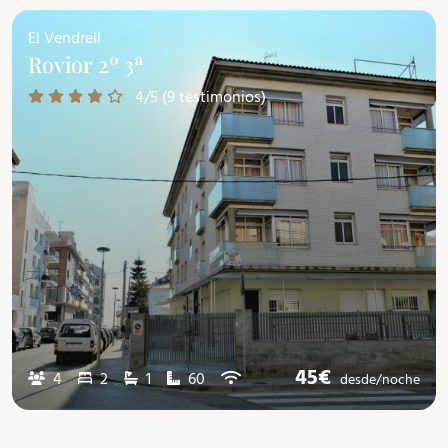
El Vendrell
Rovior 2º 3ª
4/5 (9 testimonios)
45€
4
2
1
60
desde/
noche