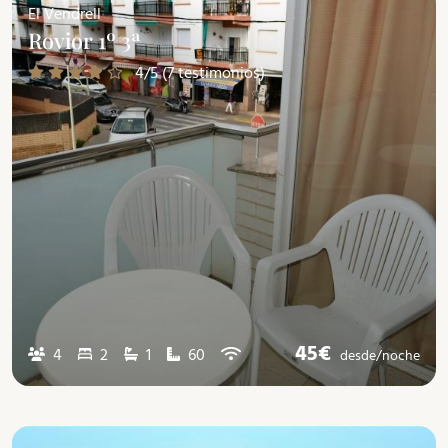
El Vendrell
Rovior 1º 3ª
4/5 (7 testimonios)
45€
4
2
1
60
desde/
noche