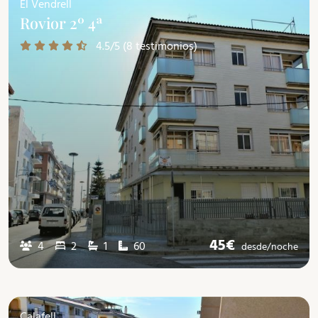
El Vendrell
Rovior 2º 4ª
4.5/5 (8 testimonios)
45€
4
2
1
60
desde/
noche
Calafell