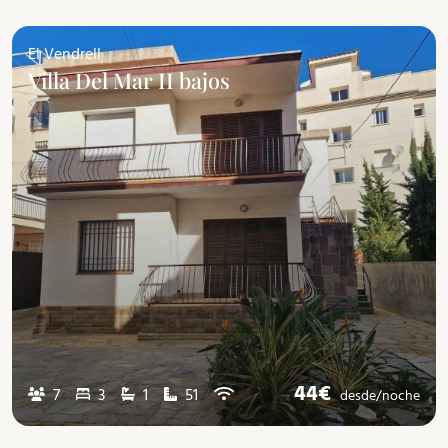
El Vendrell
Villa Del Mar II bajos
44€
7
3
1
51
desde/
noche