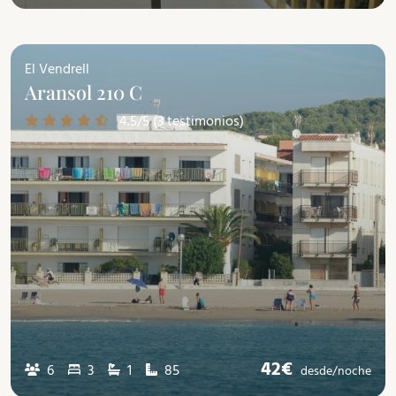
El Vendrell
Aransol 210 C
4.5/5 (3 testimonios)
42€
6
3
1
85
desde/
noche