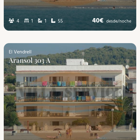
40€
4
1
1
55
desde/
noche
El Vendrell
Aransol 303 A