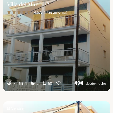
Villa del Mar I, 2º
4.5/5 (1 testimonio)
49€
7
4
2
60
desde/
noche
El Vendrell