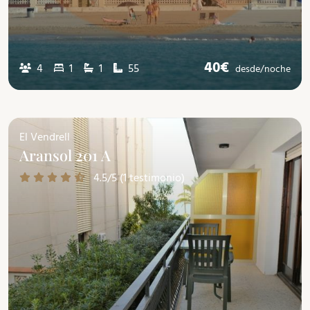
40€
4
1
1
55
desde/
noche
El Vendrell
Aransol 201 A
4.5/5 (1 testimonio)