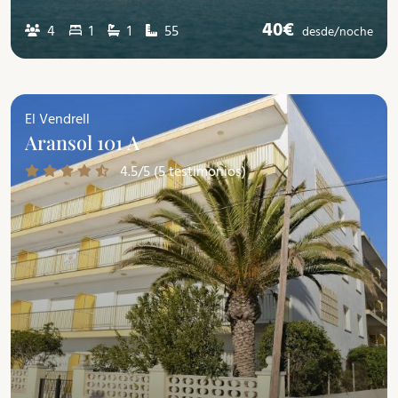
40€
4
1
1
55
desde/
noche
El Vendrell
Aransol 101 A
4.5/5 (5 testimonios)