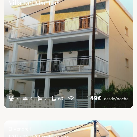
Villa Del Mar I, 1º
49€
7
4
2
60
desde/
noche
El Vendrell
Villa Del Mar I, bajos