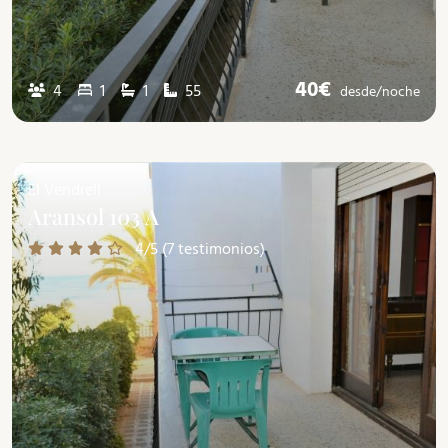
40€
4
1
1
55
desde/
noche
El Vendrell
Aransol 103 A
4/5 (7 testimonios)