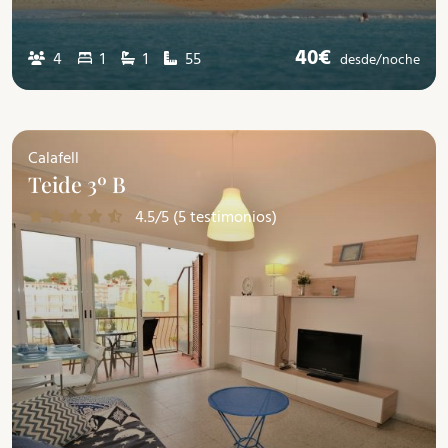
40€
4
1
1
55
desde/
noche
Calafell
Teide 3º B
4.5/5 (5 testimonios)