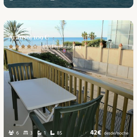
El Vendrell
Aransol 109 C
4/5 (3 testimonios)
42€
6
3
1
85
desde/
noche