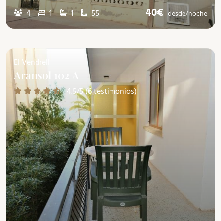
40€
4
1
1
55
desde/
noche
El Vendrell
Aransol 102 A
4.5/5 (6 testimonios)