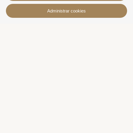
Contacto
Administrar cookies
Avda. Sant Joan de Déu, 57 43820 - Calafell platja
Catalonia - Spain
+34 977 691 515
+34 619 015 246 | Venta y alquiler
+34 686 274 620 | Alquiler turístico
info@villaservice.com
Información de la reserva
Alojamientos
Alquiler mensual
Propiedades en venta
Servicios
Más información