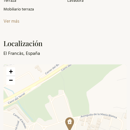
Terraza
Lavadora
PortAventura y Ferrari Land, y a 32 km del aeropuerto de
Mobiliario terraza
Reus.
Ver más
Localización
El Francàs, España
+
−