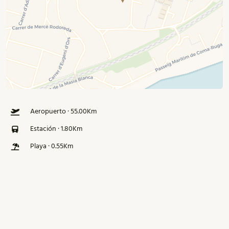
Aeropuerto · 55.00Km
Estación · 1.80Km
Playa · 0.55Km