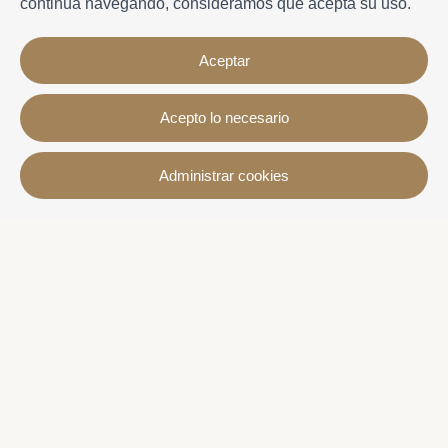
continúa navegando, consideramos que acepta su uso.
Aceptar
Acepto lo necesario
Contacto
Administrar cookies
Avda. Sant Joan de Déu, 57 43820 - Calafell platja
Catalonia - Spain
+34 977 691 515
+34 619 015 246 | Venta y alquiler
+34 686 274 620 | Alquiler turístico
info@villaservice.com
Información de la reserva