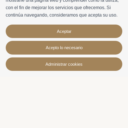
mostrarle una página web y comprender cómo la utiliza,
con el fin de mejorar los servicios que ofrecemos. Si
continúa navegando, consideramos que acepta su uso.
Aceptar
Acepto lo necesario
Contacto
Administrar cookies
Avda. Sant Joan de Déu, 57 43820 - Calafell platja
Catalonia - Spain
+34 977 691 515
+34 619 015 246 | Venta y alquiler
+34 686 274 620 | Alquiler turístico
info@villaservice.com