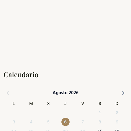
Calendario
Agosto 2026
L
M
X
J
V
S
D
1
2
3
4
5
6
7
8
9