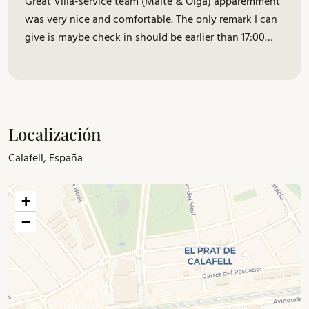
Great Villa-service team (Maïté & Olga) apparemment
was very nice and comfortable. The only remark I can
give is maybe check in should be earlier than 17:00
(14:00 could be nice) and check out to earlier as well
could be at 12:00 to have time to pack in and have a
breakfast. For the rest 👍. Hicham
Localización
Calafell, España
+
−