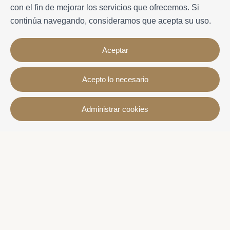
con el fin de mejorar los servicios que ofrecemos. Si
continúa navegando, consideramos que acepta su uso.
Aceptar
Acepto lo necesario
Contacto
Administrar cookies
Avda. Sant Joan de Déu, 57 43820 - Calafell platja
Catalonia - Spain
+34 977 691 515
+34 619 015 246 | Venta y alquiler
+34 686 274 620 | Alquiler turístico
info@villaservice.com