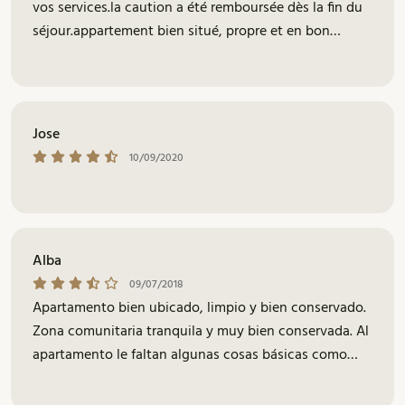
vos services.la caution a été remboursée dès la fin du
séjour.appartement bien situé, propre et en bon
état.appareils électroménagers en bon état. il ne
manque rien. environnement tranquille
Jose
10/09/2020
Alba
09/07/2018
Apartamento bien ubicado, limpio y bien conservado.
Zona comunitaria tranquila y muy bien conservada. Al
apartamento le faltan algunas cosas básicas como
cubo de fregar en buen estado, fregona (dejé una que
compré yo), bombillas en algunas lámparas, y algún