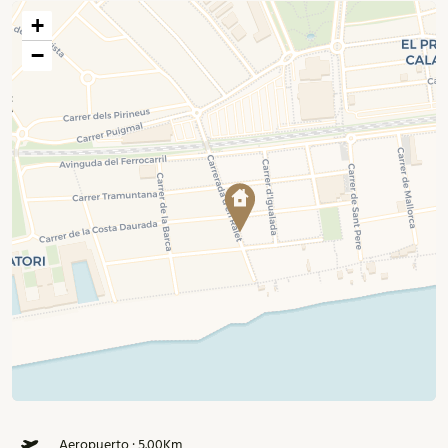
+
−
Aeropuerto · 5.00Km