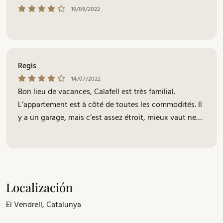
19/09/2022
Regis
14/07/2022
Bon lieu de vacances, Calafell est très familial.
L’appartement est à côté de toutes les commodités. Il
y a un garage, mais c’est assez étroit, mieux vaut ne
pas avoir une grosse voiture, sinon à 100 m il y a un
grand parking gratuit. Pour les clés il faut aller au
numéro 57 sur le front de mer.
Localización
El Vendrell, Catalunya