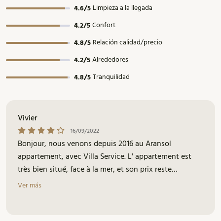
Limpieza a la llegada
4.6/5
Confort
4.2/5
Relación calidad/precio
4.8/5
Alrededores
4.2/5
Tranquilidad
4.8/5
Vivier
16/09/2022
Bonjour, nous venons depuis 2016 au Aransol
appartement, avec Villa Service. L' appartement est
très bien situé, face à la mer, et son prix reste
raisonnable. C'est propre, et j'ai constaté que la literie
Ver más
a été changée: très bien ! Les matelas sont mieux. Le
seul problème, ce sont les dates de réservation: du
samedi au samedi, mais nous avons obtenu la