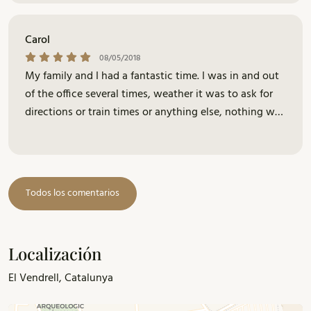
forward to my next trip. The beach is pure heaven. I
would love to move to Calafell.
Carol
08/05/2018
My family and I had a fantastic time. I was in and out
of the office several times, weather it was to ask for
directions or train times or anything else, nothing was
too much trouble for Xenia. She printed us off
timetables ect and was very friendly. Im looking
forward to my next trip. The beach is pure heaven. I
would love to move to Calafel.
Todos los comentarios
Localización
El Vendrell, Catalunya