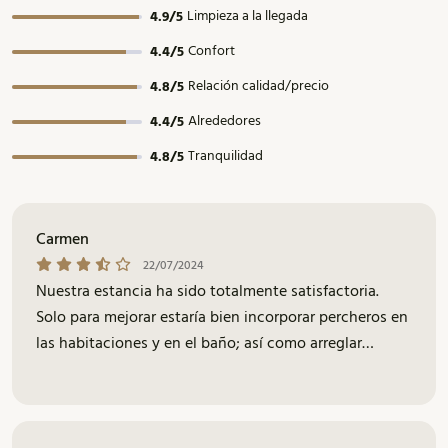
Limpieza a la llegada
4.9/5
Confort
4.4/5
Relación calidad/precio
4.8/5
Alrededores
4.4/5
Tranquilidad
4.8/5
Carmen
22/07/2024
Nuestra estancia ha sido totalmente satisfactoria.
Solo para mejorar estaría bien incorporar percheros en
las habitaciones y en el baño; así como arreglar
pequeños desperfectos. Para cualquier eventualidad,
sería oportuno facilitar el teléfono de la persona de
mantenimiento del edificio. Muchas gracias. Un
cordial saludo. Carmen Loshuertos