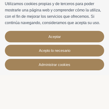
Utilizamos cookies propias y de terceros para poder
mostrarle una página web y comprender cómo la utiliza,
con el fin de mejorar los servicios que ofrecemos. Si
continúa navegando, consideramos que acepta su uso.
Aceptar
Acepto lo necesario
Contacto
Administrar cookies
Avda. Sant Joan de Déu, 57 43820 - Calafell platja
Catalonia - Spain
+34 977 691 515
+34 619 015 246 | Venta y alquiler
+34 686 274 620 | Alquiler turístico