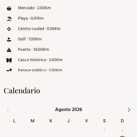
Mercado · 2.00Km
Playa · 0.01Km
Centro ciudad · 0.50Km
Golf · 7.00Km
Puerto · 36.00Km
Casco histórico · 3.00Km
Parque público · 2.00Km
Pista de esquí · 126.00Km
Calendario
Agosto 2026
L
M
X
J
V
S
D
1
2