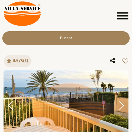
Buscar
4.5/5
(8)