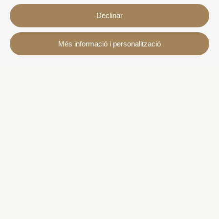
Declinar
Contacte
Més informació i personalització
Avda. Sant Joan de Déu, 57 43820 - Calafell platja
Catalonia - Spain
+34 977 691 515
+34 619 015 246 | Venta y alquiler
+34 686 274 620 | Alquiler turístico
info@villaservice.com
Informació de la reserva
Allotjaments
Lloguer mensual
Propietats en venda