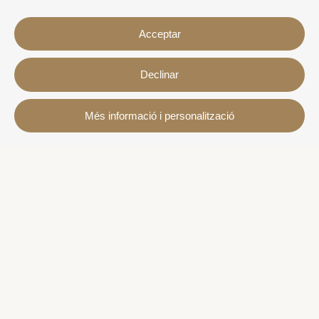
Acceptar
Declinar
Contacte
Més informació i personalització
Avda. Sant Joan de Déu, 57 43820 - Calafell platja
Catalonia - Spain
+34 977 691 515
+34 619 015 246 | Venta y alquiler
+34 686 274 620 | Alquiler turístico
info@villaservice.com
Informació de la reserva