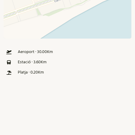
Aeroport · 30.00Km
Estació · 3.60Km
Platja · 0.20Km