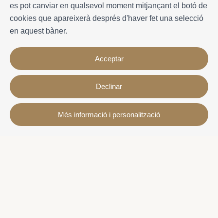
es pot canviar en qualsevol moment mitjançant el botó de
cookies que apareixerà després d'haver fet una selecció
en aquest bàner.
Acceptar
Declinar
Contacte
Més informació i personalització
Avda. Sant Joan de Déu, 57 43820 - Calafell platja
Catalonia - Spain
+34 977 691 515
+34 619 015 246 | Venta y alquiler
+34 686 274 620 | Alquiler turístico
info@villaservice.com