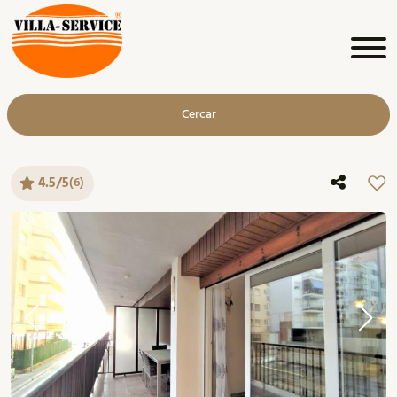
Cercar
4.5/5
(6)