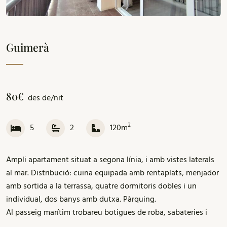
Guimerà
80€
des de/nit
2
5
2
120m
Ampli apartament situat a segona línia, i amb vistes laterals
al mar. Distribució: cuina equipada amb rentaplats, menjador
amb sortida a la terrassa, quatre dormitoris dobles i un
individual, dos banys amb dutxa. Pàrquing.
Al passeig marítim trobareu botigues de roba, sabateries i
una gran varietat de bars i restaurants.