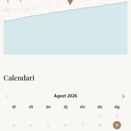
Calendari
Agost 2026
dl
dt
dc
dj
dv
ds
dg
1
2
3
4
5
6
7
8
9