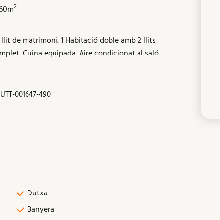
2
60m
 llit de matrimoni. 1 Habitació doble amb 2 llits
omplet. Cuina equipada. Aire condicionat al saló.
UTT-001647-490
Dutxa
Banyera