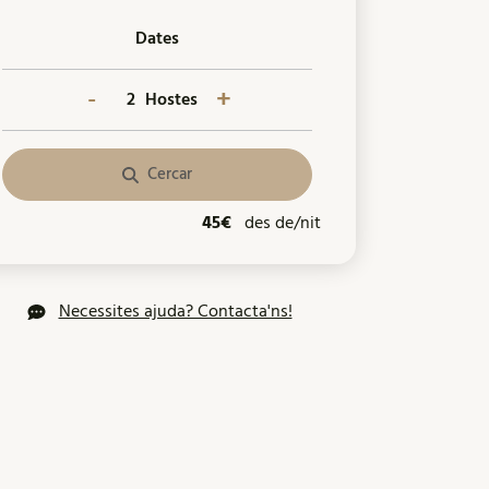
Dates
-
+
Hostes
Cercar
45€
des de/nit
Necessites ajuda? Contacta'ns!