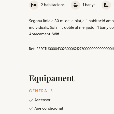
2
habitacions
1
banys
Segona línia a 80 m. de la platja. 1 habitació amb
individuals. Sofa llit doble al menjador. 1 bany c
Aparcament. Wifi
Ref: ESFCTU00004302800062127300000000000000H
Equipament
GENERALS
Ascensor
Aire condicionat