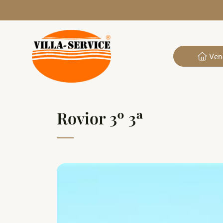
Ven
Rovior 3º 3ª