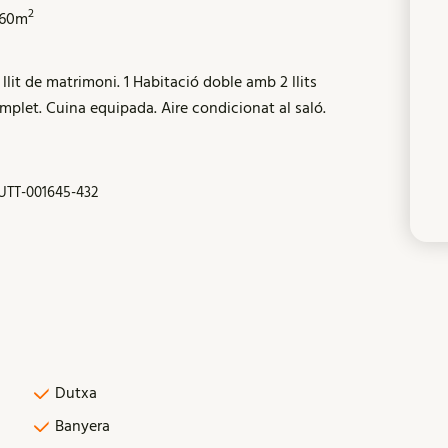
2
60m
 llit de matrimoni. 1 Habitació doble amb 2 llits
omplet. Cuina equipada. Aire condicionat al saló.
UTT-001645-432
Dutxa
Banyera