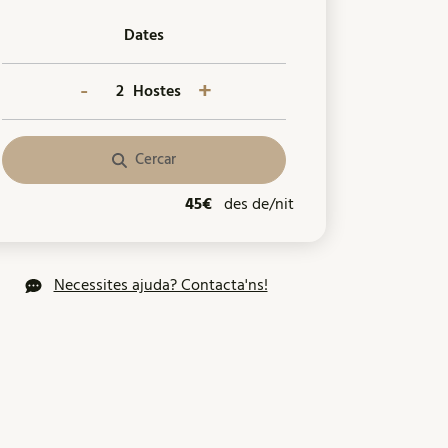
Dates
-
+
Hostes
Cercar
45€
des de/nit
Necessites ajuda? Contacta'ns!