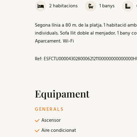
2
habitacions
1
banys
Segona línia a 80 m. de la platja. 1 habitació amb
individuals. Sofa llit doble al menjador. 1 bany c
Aparcament. Wi-Fi
Ref: ESFCTU00004302800062121100000000000000H
Equipament
GENERALS
Ascensor
Aire condicionat