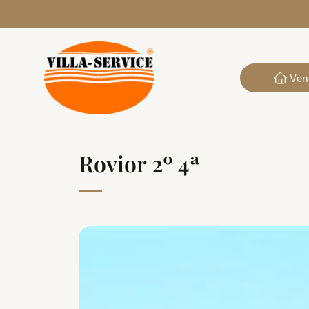
Ven
Rovior 2º 4ª