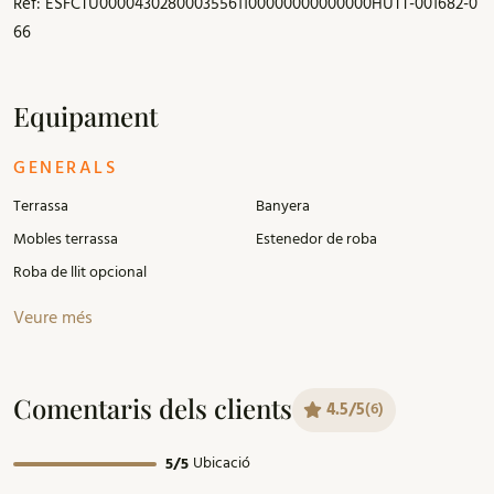
Ref: ESFCTU00004302800035561100000000000000HUTT-001682-0
66
Equipament
GENERALS
Terrassa
Banyera
Mobles terrassa
Estenedor de roba
Roba de llit opcional
Veure més
Comentaris dels clients
4.5/5
(6)
Ubicació
5/5