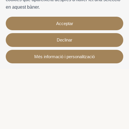
en aquest bàner.
Acceptar
Declinar
Contacte
Més informació i personalització
Avda. Sant Joan de Déu, 57 43820 - Calafell platja
Catalonia - Spain
+34 977 691 515
+34 619 015 246 | Venta y alquiler
+34 686 274 620 | Alquiler turístico
info@villaservice.com