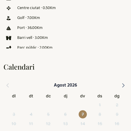
Centre ciutat · 0.50Km
Golf · 7.00Km
Port · 36.00Km
Barri vell · 3.00Km
Parc públic · 2.00Km
Pista d'esquí · 126.00Km
Calendari
Agost 2026
dl
dt
dc
dj
dv
ds
dg
1
2
3
4
5
6
7
8
9
10
11
12
13
14
15
16