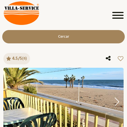
Cercar
4.5/5
(6)