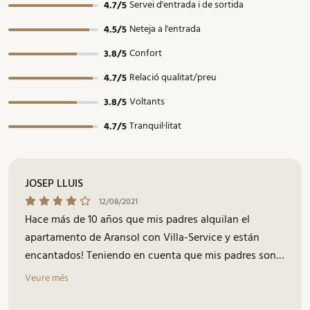
Servei d'entrada i de sortida
4.7/5
Neteja a l'entrada
4.5/5
Confort
3.8/5
Relació qualitat/preu
4.7/5
Voltants
3.8/5
Tranquil·litat
4.7/5
JOSEP LLUIS
12/08/2021
Hace más de 10 años que mis padres alquilan el
apartamento de Aransol con Villa-Service y están
encantados! Teniendo en cuenta que mis padres son
muy mayores, se agradece muchísimo tener un sitio
Veure més
de confianza donde sabes que el trato es cercano,
fácil y de calidad. Me gustaría destacar la atención