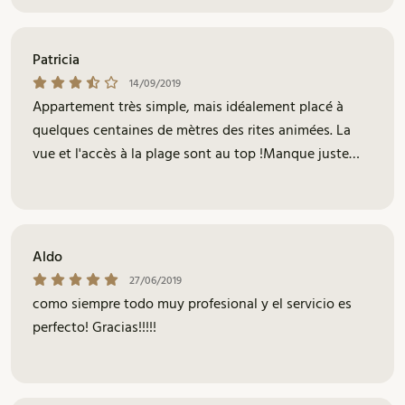
recibida por parte de Pilar, una gran profesional que
siempre nos ha tratado de forma excepcional!!! Sin
Patricia
duda, un buen sitio para disfrutar de tus vacaciones
14/09/2019
sin contratiempos! Esperamos poder seguir
Appartement très simple, mais idéalement placé à
disfrutando de muchos años más con vosotros! Un
quelques centaines de mètres des rites animées. La
abrazo, Marta, Josep & Montse
vue et l'accès à la plage sont au top !Manque juste
quelques accessoires tels bouilloire, sèche cheveux,
fer à repasser, tire-bouchon. Mais dans l'ensemble, le
rapport qualité prix est imbattable.
Aldo
27/06/2019
como siempre todo muy profesional y el servicio es
perfecto! Gracias!!!!!