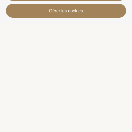
Contact
Gérer les cookies
Avda. Sant Joan de Déu, 57 43820 - Calafell platja
Catalonia - Spain
+34 977 691 515
+34 619 015 246 | Venta y alquiler
+34 686 274 620 | Alquiler turístico
info@villaservice.com
Infos Réservation
Logements
Location mensuelle
Propriétés à vendre
Services
Plus d'informations