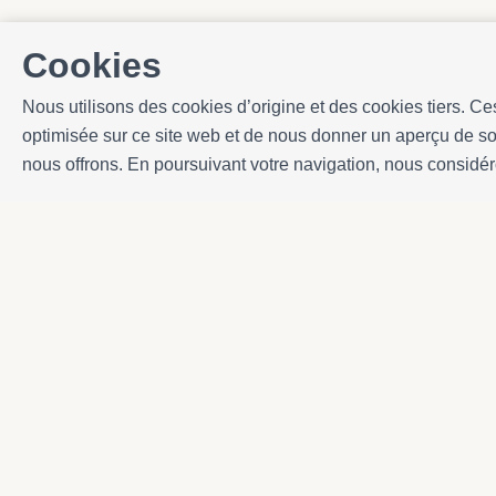
Cookies
Nous utilisons des cookies d’origine et des cookies tiers. Ce
optimisée sur ce site web et de nous donner un aperçu de son
nous offrons. En poursuivant votre navigation, nous considé
Contact
Avda. Sant Joan de Déu, 57 43820 - Calafell pl
Catalonia - Spain
+34 977 691 515
+34 619 015 246 | Venta y alquiler
+34 686 274 620 | Alquiler turístico