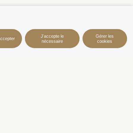
J'accepte le
Gérer les
ccepter
nécessaire
cookies
ions
Suivez-nous
us
fell
itions