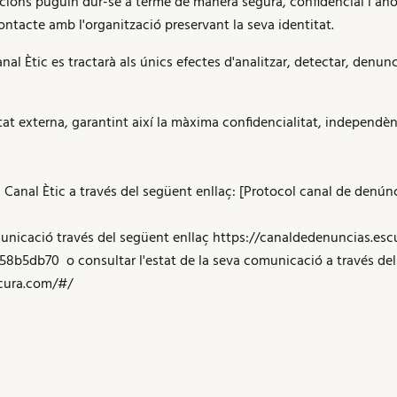
cions puguin dur-se a terme de manera segura, confidencial i anò
ntacte amb l'organització preservant la seva identitat.
nal Ètic es tractarà als únics efectes d'analitzar, detectar, denunc
tat externa, garantint així la màxima confidencialitat, independènc
 Canal Ètic a través del següent enllaç: [
Protocol canal de denún
municació través del següent enllaç
https://canaldedenuncias.es
b58b5db70
o consultar l'estat de la seva comunicació a través del
scura.com/#/