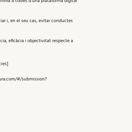
nima a través d'una plataforma digital
iar i, en el seu cas, evitar conductes
ia, eficàcia i objectivitat respecte a
cies
]
cura.com/#/submission?