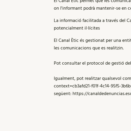
El Canal Ètic permet que les comunica
on l'informant podrà mantenir-se en co
La informació facilitada a través del Ca
potencialment il·lícites
El Canal Ètic és gestionat per una enti
les comunicacions que es realitzin.
Pot consultar el protocol de gestió del
Igualment, pot realitzar qualsevol co
context=cb3afd21-f01f-4c14-95f5-3b6
següent:
https://canaldedenuncias.e