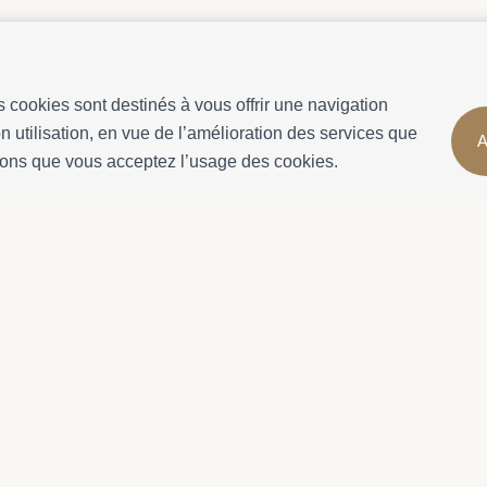
s cookies sont destinés à vous offrir une navigation
 utilisation, en vue de l’amélioration des services que
A
rons que vous acceptez l’usage des cookies.
Infos Réservation
Plus d'informat
atja
Logements
À propos de no
Location mensuelle
Propriétaires
Propriétés à vendre
Profitez de Cala
Services
Termes et cond
Contact