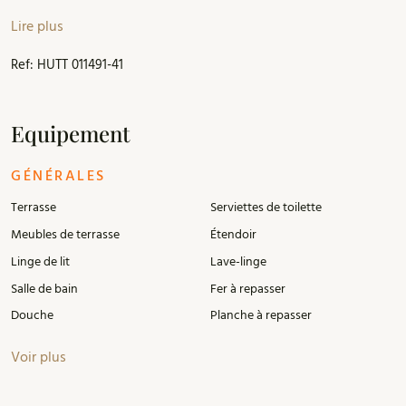
IMPORTANT: le bâtiment n'a pas d'ascenseur. L'appartement
Lire plus
est situé au tresième étage.
Ref: HUTT 011491-41
Equipement
GÉNÉRALES
Terrasse
Serviettes de toilette
Meubles de terrasse
Étendoir
Linge de lit
Lave-linge
Salle de bain
Fer à repasser
Douche
Planche à repasser
Voir plus