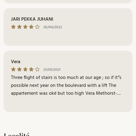
JARI PEKKA JUHANI
20/06/2022
Vera
21/09/2021
Three flight of stairs is too much at our age ; so if it”s
possible next year on the boulevard with a lift The
appartement was oké but too high Vera Methorst-
Ruijs Amsterdam
Localité