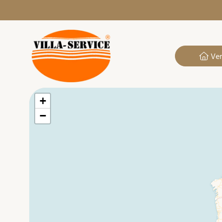
Ver
+
−