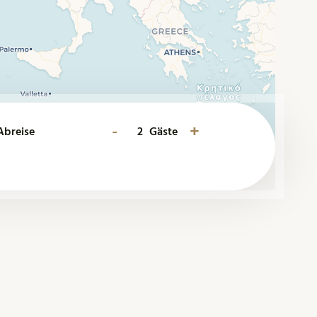
-
+
Abreise
Gäste