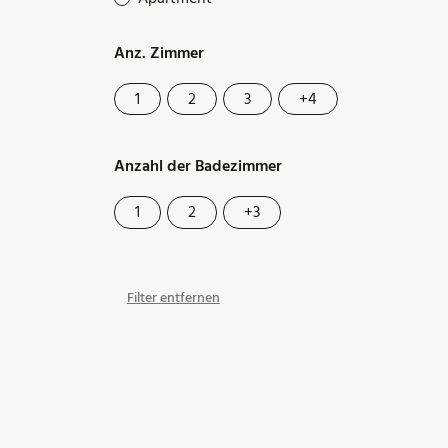
Anz. Zimmer
1
2
3
+4
Anzahl der Badezimmer
1
2
+3
Filter entfernen