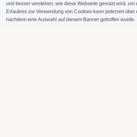
und besser verstehen, wie diese Webseite genutzt wird, um
Erlaubnis zur Verwendung von Cookies kann jederzeit über 
nachdem eine Auswahl auf diesem Banner getroffen wurde.
Kontakt
Avda. Sant Joan de Déu, 57 43820 - Calafell pl
Catalonia - Spain
+34 977 691 515
+34 619 015 246 | Venta y alquiler
+34 686 274 620 | Alquiler turístico
info@villaservice.com