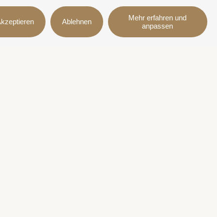
Mehr erfahren und
kzeptieren
Ablehnen
anpassen
on
Folgen Sie uns
lafell
ngungen