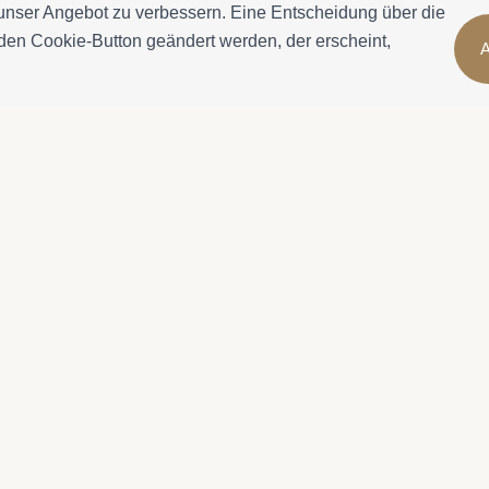
 unser Angebot zu verbessern. Eine Entscheidung über die
den Cookie-Button geändert werden, der erscheint,
A
Buchungsinformation
Mehr Informati
atja
Unterkünfte
Über uns
Monatliche Mieten
Eigentümer
Immobilien zum Verkauf
Genießen Sie Ca
Dienstleistungen
Geschäftsbedi
Kontakt