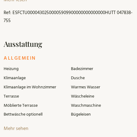
Mehr lesen
mit seitlichem Meerblick – ideal zum Entspannen – und eine
Innenterrasse mit Waschbereich. Klimaanlage in den
Ref: ESFCTU00004302500005909900000000000000HUTT 047838-
Schlafzimmern und im Wohnzimmer. Geschirrspüler.
755
Ausstattung
ALLGEMEIN
Heizung
Badezimmer
Klimaanlage
Dusche
Klimaanlage im Wohnzimmer
Warmes Wasser
Terrasse
Wäscheleine
Möblierte Terrasse
Waschmaschine
Bettwäsche optionell
Bügeleisen
Mehr sehen