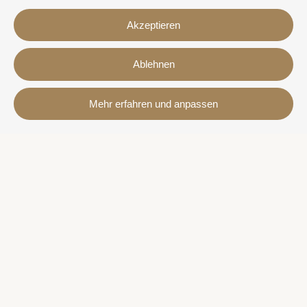
Akzeptieren
Ablehnen
Kontakt
Mehr erfahren und anpassen
Avda. Sant Joan de Déu, 57 43820 - Calafell platja
Catalonia - Spain
+34 977 691 515
+34 619 015 246 | Venta y alquiler
+34 686 274 620 | Alquiler turístico
info@villaservice.com
Buchungsinformation
Unterkünfte