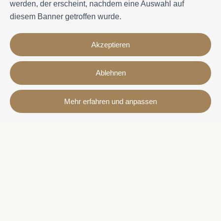
werden, der erscheint, nachdem eine Auswahl auf
diesem Banner getroffen wurde.
Akzeptieren
Ablehnen
Kontakt
Mehr erfahren und anpassen
Avda. Sant Joan de Déu, 57 43820 - Calafell platja
Catalonia - Spain
+34 977 691 515
+34 619 015 246 | Venta y alquiler
+34 686 274 620 | Alquiler turístico
info@villaservice.com