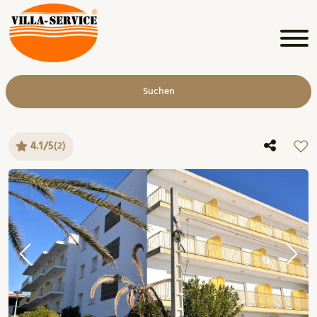
Suchen
4.1/5
(2)