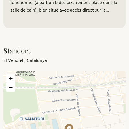
fonctionnel (à part un bidet bizarrement placé dans la
salle de bain), bien situé avec accès direct sur la
superbe plage de Calafell. Au 3eme étage sans
ascenseur, il a un très grand balcon qui permet les
repas en terrasse avec vue sur la mer. Attention papier
toilette et allumettes non fourni, pensez à en amener
pour votre arrivée.
Standort
El Vendrell, Catalunya
+
−