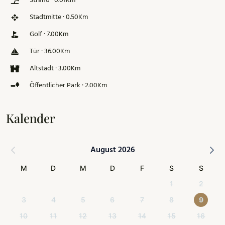
Strand · 0.01Km
Stadtmitte · 0.50Km
Golf · 7.00Km
Tür · 36.00Km
Altstadt · 3.00Km
Öffentlicher Park · 2.00Km
Skipiste · 126.00Km
Kalender
August 2026
M
D
M
D
F
S
S
1
2
3
4
5
6
7
8
9
10
11
12
13
14
15
16