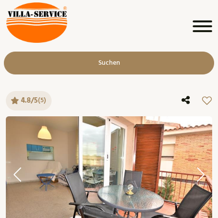
Suchen
4.8/5
(5)