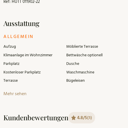
Schuhgeschäfte, den städtischen Markt und verschiedene
Ref: HUTT 011902-22
Supermärkte, in denen Sie alles finden, was Sie brauchen.
An der Küste von Calafell finden Sie alle Arten von Bars und
Restaurants.
Ausstattung
ALLGEMEIN
Aufzug
Möblierte Terrasse
Klimaanlage im Wohnzimmer
Bettwäsche optionell
Parkplatz
Dusche
Kostenloser Parkplatz
Waschmaschine
Terrasse
Bügeleisen
Mehr sehen
Kundenbewertungen
4.8/5
(5)