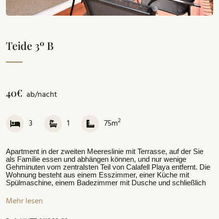
Teide 3º B
40€
ab/nacht
2
3
1
75m
Apartment in der zweiten Meereslinie mit Terrasse, auf der Sie
als Familie essen und abhängen können, und nur wenige
Gehminuten vom zentralsten Teil von Calafell Playa entfernt. Die
Wohnung besteht aus einem Esszimmer, einer Küche mit
Spülmaschine, einem Badezimmer mit Dusche und schließlich
drei Zimmern; zwei davon mit einem Doppelbett und ein dritter
mit einem Einzelbett. Parkplatz inbegriffen
Mehr lesen
Nur 500 m entfernt finden Sie Bekleidungsgeschäfte,